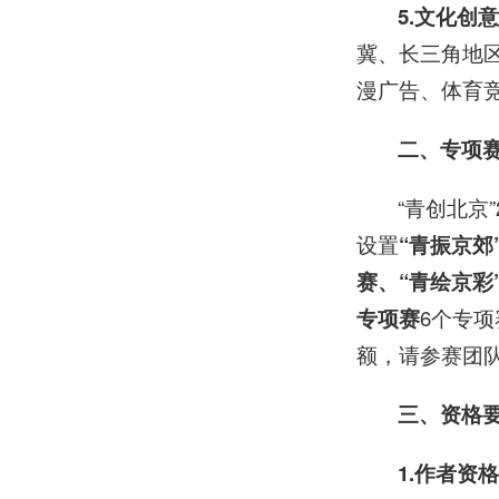
5.文化创
冀、长三角地
漫广告、体育
二、专项
“青创北京
设置
“青振京郊
赛、“青绘京彩
专项赛
6个专
额，请参赛团
三、资格
1.作者资