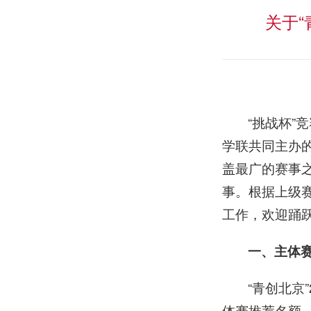
关于“
“挑战杯
学联共同主办
盖最广的赛事
事。根据上级
工作，欢迎踊
一、主体
“青创北京
体赛推荐名额